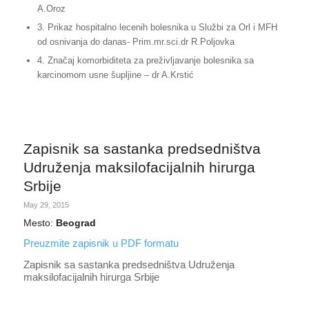
A.Oroz
3. Prikaz hospitalno lecenih bolesnika u Službi za Orl i MFH
od osnivanja do danas- Prim.mr.sci.dr R.Poljovka
4. Značaj komorbiditeta za preživljavanje bolesnika sa
karcinomom usne šupljine – dr A.Krstić
Zapisnik sa sastanka predsedništva
Udruženja maksilofacijalnih hirurga
Srbije
May 29, 2015
Mesto:
Beograd
Preuzmite zapisnik u PDF formatu
Zapisnik sa sastanka predsedništva Udruženja
maksilofacijalnih hirurga Srbije