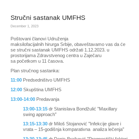
Stručni sastanak UMFHS
December 1, 2023
Poštovani članovi Udruženja
maksilofacijalnih hirurga Srbije, obaveštavamo vas da će
se stručni sastanak UMFHS održati 1.12.2023. u
prostorijama Zdravstvenog centra u Zaječaru
sa početkom u 11 časova.
Plan stručnog sastanka:
11:00
Predsedništvo UMFHS
12:00
Skupština UMFHS
13:00-14:00
Predavanja
13:00-13:15
dr Stanislava Bondžulić ”Maxillary
swing approach”
13:15-13:30
dr Miloš Stojanović ”Infekcije glave i
vrata – 15-godišnja komparativna analiza lečenja”
13:30-13:45
dr Denis Brajković ”Prognostički faktori