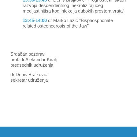
razvoja descendentnog nekrotizirajućeg
medijastinitisa kod infekcija dubokih prostora vrata”
13:45-14:00
dr Marko Lazić ”Bisphosphonate
related osteonecrosis of the Jaw”
Srdačan pozdrav,
prof. dr Aleksndar Kiralj
predsednik udruženja
dr Denis Brajković
sekretar udruženja