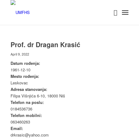
Prof. dr Dragan Krasić
April 9, 2022
Datum rođenja:
1961-12-10
Mesto rođenja:
Leskovac
Adresa stanovanja:
Filipa Višnjića 6-10, 18000 Niš
Telefon na poslu:
0184536736
Telefon mobilni:
063460263
Email:
drkrasic@yahoo.com