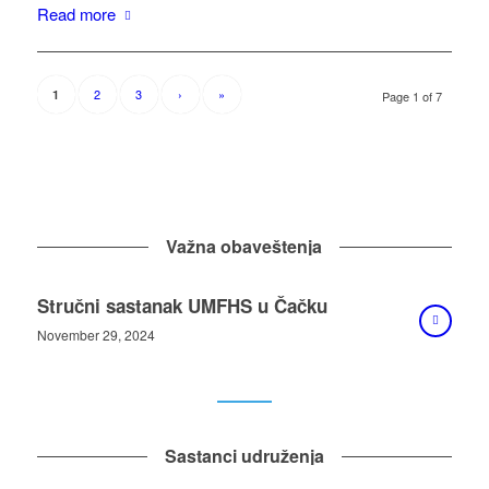
Read more
2
3
›
»
1
Page 1 of 7
Važna obaveštenja
Stručni sastanak UMFHS u Čačku
November 29, 2024
Sastanci udruženja