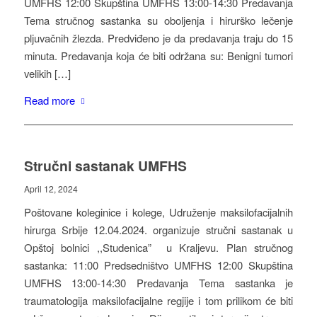
UMFHS 12:00 Skupština UMFHS 13:00-14:30 Predavanja
Tema stručnog sastanka su oboljenja i hirurško lečenje
pljuvačnih žlezda. Predviđeno je da predavanja traju do 15
minuta. Predavanja koja će biti održana su: Benigni tumori
velikih […]
Read more
Stručni sastanak UMFHS
April 12, 2024
Poštovane koleginice i kolege, Udruženje maksilofacijalnih
hirurga Srbije 12.04.2024. organizuje stručni sastanak u
Opštoj bolnici ,,Studenica” u Kraljevu. Plan stručnog
sastanka: 11:00 Predsedništvo UMFHS 12:00 Skupština
UMFHS 13:00-14:30 Predavanja Tema sastanka je
traumatologija maksilofacijalne regjije i tom prilikom će biti