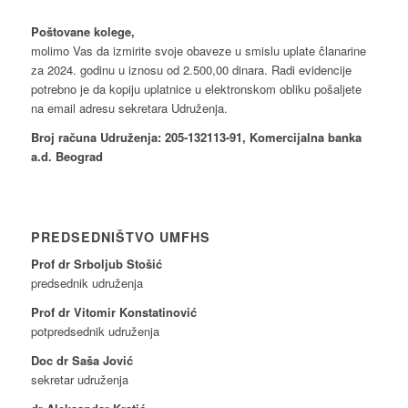
Poštovane kolege,
molimo Vas da izmirite svoje obaveze u smislu uplate članarine
za 2024. godinu u iznosu od 2.500,00 dinara. Radi evidencije
potrebno je da kopiju uplatnice u elektronskom obliku pošaljete
na email adresu sekretara Udruženja.
Broj računa Udruženja: 205-132113-91, Komercijalna banka
a.d. Beograd
PREDSEDNIŠTVO UMFHS
Prof dr Srboljub Stošić
predsednik udruženja
Prof dr Vitomir Konstatinović
potpredsednik udruženja
Doc dr Saša Jović
sekretar udruženja