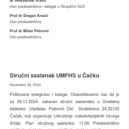
dr Aleksandar Krstić
član predsedništva i delegat u Skupštini SLD
Prof dr Dragan Krasić
član predsedništva
Prof dr Milan Petrović
član predsedništva.
Stručni sastanak UMFHS u Čačku
November 29, 2024
Poštovane koleginice i kolege, Obaveštavamo vas da je
za 29.11.2024. zakazan stručni sastanaka u Gradskoj
biblioteci „Vladislav Petković Dis“, Sinđelićeva 24,32102
Čačak, koji organizuje Udruženje maksilofacijalnih hirurga
Srbije. Plan stručnog sastanka: 11:00 Predsedništvo